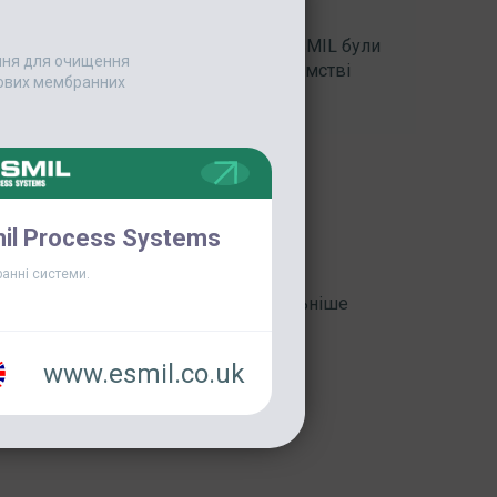
ІВ
, спеціалістами Промислової групи ESMIL були
ання для очищення
ори власного виробництва на підприємстві
едових мембранних
к, Росія). З того часу вже понад 50
il Process Systems
анні системи.
Детальніше
www.esmil.co.uk