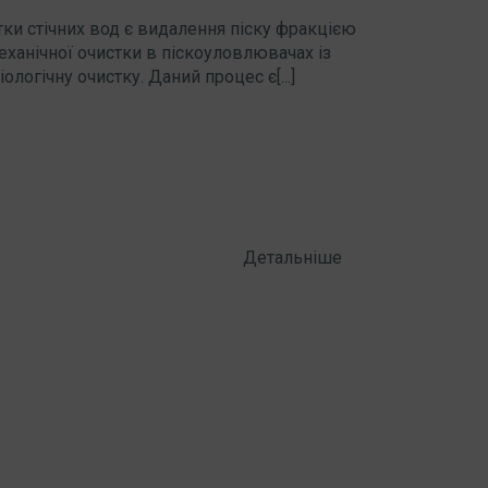
ки стічних вод є видалення піску фракцією
механічної очистки в піскоуловлювачах із
ологічну очистку. Даний процес є[...]
Детальніше