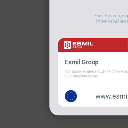
Esmil Group - це
стічних вод і зн
Esmil Group
Обладнання для очищення стічних во
зневоднення осаду.
www.esmil