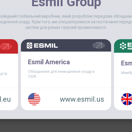
Esmil Group
ФЛОТАТОРУ ESMIL – 10 РОК
Десять років тому, у 2007 році
 провідний глобальний виробник, який розробляє передове обладн
запущені перші напірні флотат
еводнення осаду. Крім того, ми спеціалізуємося на постачанні пер
ВАТ «Куряче царство» (м. Липець
систем для різних галузей промисловості.
флотаторів[...]
Esmil America
Esm
Обладнання для зневоднення осаду в
Мембр
д та
США.
.eu
www.esmil.us