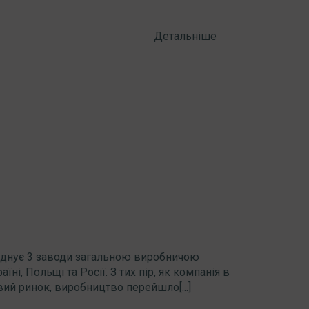
Детальніше
єднує 3 заводи загальною виробничою
ні, Польщі та Росії. З тих пір, як компанія в
вий ринок, виробництво перейшло[...]