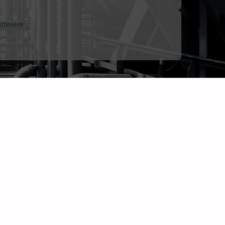
Відправити запит
ГРУПА ESMIL
а/с 7055, м. Харків, 61072
+38 (057) 74 40 800
info@esmil.eu