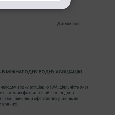
Детальніше
А В МІЖНАРОДНУ ВОДНУ АСОЦІАЦІЮ
ародну водну асоціацію IWA, діяльність якої
х світових фахівців в області водного
алізації найбільш ефективних рішень, які
одних[...]