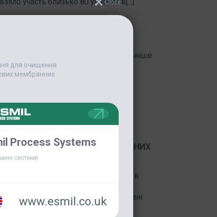
зяло участь близько 80 учасників[...]
Детальніше
ання для очищення
едових мембранних
il Process Systems
Я ОБЛАДНАННЯ ESMIL НА ОЧИСНИХ
анні системи.
ьких очисних спорудах був введений в
ного очищення на базі наступного
ії «ESMIL» Каналізаційні механізовані
www.esmil.co.uk
м; Конвеєр гвинтовий[...]