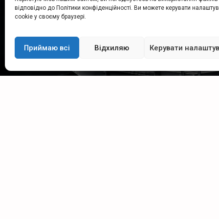
відповідно до Політики конфіденційності. Ви можете керувати налашт
безпосередньо на sales@esmil.eu
cookie у своєму браузері.
Приймаю всі
Відхиляю
Керувати налашту
Група Esmil
ДОДАТ
Privacy 
2026, Всі права захищені.
Сервіс використовує файли cookie.
Cookies 
Використання цього веб-сайту означає
згоду на їх створення та використання.
Sitema