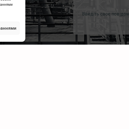
уваннями
ваннями
КОВО
ПРО НАС
Policy
Про компанію
Policy
Вакансії
p
Матеріали для завантаження