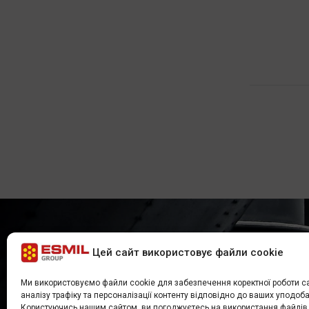
КОНТАКТНА ФОРМА
Цей сайт використовує файли cookie
Ми використовуємо файли cookie для забезпечення коректної роботи са
Для отримання додаткової інформації або запит
аналізу трафіку та персоналізації контенту відповідно до ваших уподоба
заповніть контактну форму або надішліть елект
Користуючись нашим сайтом, ви погоджуєтесь на використання файлів 