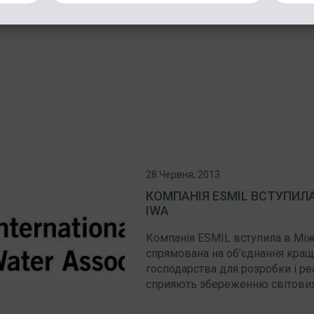
28 Червня, 2013
КОМПАНІЯ ESMIL ВСТУПИЛ
IWA
Компанія ESMIL вступила в Міжн
спрямована на об’єднання кращи
господарства для розробки і ре
сприяють збереженню світових в