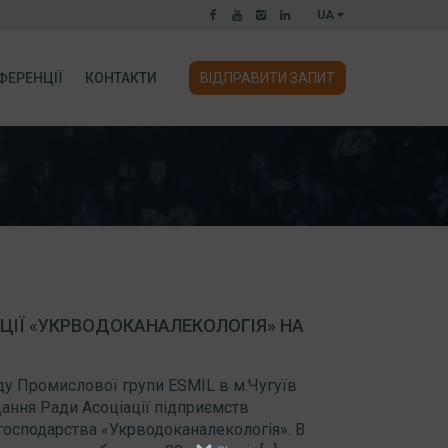
UA
ФЕРЕНЦІЇ
КОНТАКТИ
ВІДПРАВИТИ ЗАПИТ
АЦІЇ «УКРВОДОКАНАЛЕКОЛОГІЯ» НА
оду Промислової групи ESMIL в м.Чугуїв
ідання Ради Асоціації підприємств
господарства «Укрводоканалекологія». В