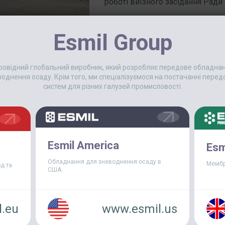
роботі виїзного засідання Ради в
Esmil Group
 провідний глобальний виробник, який розробляє передове обладн
еводнення осаду. Крім того, ми спеціалізуємося на постачанні пер
систем для різних галузей промисловості.
30 Серпня, 2013
Esmil America
Esm
РЕЗУЛЬТАТИ ВИКОРИСТАНН
СПОРУДАХ
Обладнання для зневоднення осаду в
Мембр
д та
США.
У квітні 2012 року на Крюковс
експлуатацію комплекс механіч
обладнання виробництва компан
.eu
www.esmil.us
решітки РКЕ0912 з прозором 5 м