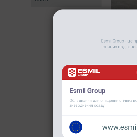
Esmil Group - це
стічних вод і зн
Esmil Group
Обладнання для очищення стічних во
зневоднення осаду.
www.esmil