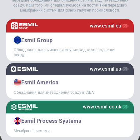
передове обладнання для очищення стічних вод і зневоднення
осаду. Крім того, ми спеціалізуємося на постачанні передових
мембранних систем для різних галузей промисловості.
27 Липня, 2018
IFAT-2018
www.esmil.eu
Esmil Group
Обладнання для очищення стічних вод та зневоднення
осаду.
www.esmil.us
Esmil America
Обладнання для зневоднення осаду в США.
www.esmil.co.uk
26 Липня, 2018
CASE STUDY:
Esmil Process Systems
ВИРОБНИЦТВО ТА
ЗАПУСК КОМПЛЕКСУ
Мембранні системи.
ЗНЕВОДНЕННЯ
КОМУНАЛЬНОГО ОСАДУ.