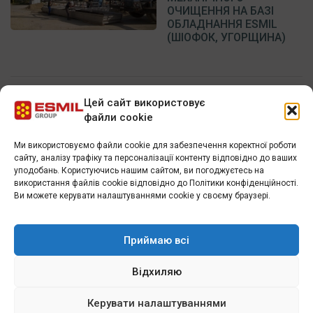
ОЧИЩЕННЯ НА БАЗІ
ОБЛАДНАННЯ ESMIL
(ШІОФОК, УГОРЩИНА)
Цей сайт використовує
Назад
1
…
14
15
16
…
18
Вперед
файли cookie
Ми використовуємо файли cookie для забезпечення коректної роботи
сайту, аналізу трафіку та персоналізації контенту відповідно до ваших
КАТЕГОРІЇ
уподобань. Користуючись нашим сайтом, ви погоджуєтесь на
використання файлів cookie відповідно до Політики конфіденційності.
Ви можете керувати налаштуваннями cookie у своєму браузері.
НОВИНИ
ГОЛОВНІ НОВИНИ
Приймаю всі
Відхиляю
СТАТТІ
Керувати налаштуваннями