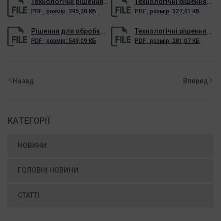
Технологічні рішення для обробки інфільтрату полігонів ТПВ
Технологічні рішення обробки стоків підприємств харчової промисловості
PDF
,
розмір:
295,20 КБ
PDF
,
розмір:
327,41 КБ
Рішення для обробки збродженого осаду
Технологічні рішення для підприємств целюлозно-паперової промисловості
PDF
,
розмір:
549,09 КБ
PDF
,
розмір:
281,07 КБ
Назад
Вперед
КАТЕГОРІЇ
НОВИНИ
ГОЛОВНІ НОВИНИ
СТАТТІ