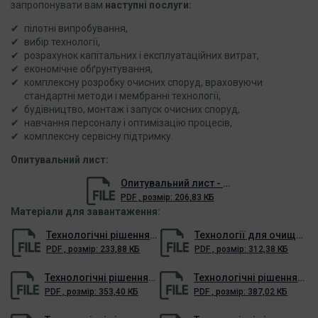
запропонувати вам
наступні послуги:
пілотні випробування,
вибір технології,
розрахунок капітальних і експлуатаційних витрат,
економічне обґрунтування,
комплексну розробку очисних споруд, враховуючи
стандартні методи і мембранні технології,
будівництво, монтаж і запуск очисних споруд,
навчання персоналу і оптимізацію процесів,
комплексну сервісну підтримку.
Опитувальний лист:
Опитувальний лист - Рішення для промисловості
PDF
,
розмір:
206,83 КБ
Матеріали для завантаження:
Технологічні рішення для очищення стічних вод деревопереробних підприємств
Технології для очищення та відновлення стічних вод нафтової промисловості
PDF
,
розмір:
233,88 КБ
PDF
,
розмір:
312,38 КБ
Технологічні рішення очищення стічних вод у газовидобуванні
Технологічні рішення для очистки стічних вод металообробних підприємств
PDF
,
розмір:
353,40 КБ
PDF
,
розмір:
387,02 КБ