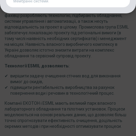
Мембранні системи.
в області розробки рішень для очищення «складних» стічних
вод. При підготовці техніко-комерційної пропозиції британські
фахівці розробляють технологію, підбирають обладнання,
системи управління і автоматизації, а також несуть
відповідальність за проект в цілому. Промислова група ESMIL
забезпечує локалізацію проекту під регіональні вимоги (в
тому числі наявність необхідних сертифікатів) і менеджмент
на місцях. Наявність власного виробничого комплексу в
Україні дозволяє істотно знизити витрати на комплекс
обладнання та сервісний супровід проекту.
Технології ESMIL дозволяють:
вирішити задачу очищення стічних вод для виконання
вимог до скидів,
підвищити рентабельність виробництва за рахунок
повернення води і речовин в технологічний процес.
Компанії ЕКОТОН і ESMIL мають великий парк власного
лабораторного обладнання та пілотних установок. Процеси
моделюються на основі реальних даних, що дозволяє більш
точно спрогнозувати ефективність очищення, доцільність
окремих методів і при необхідності оптимізувати процеси.