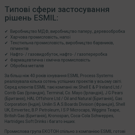
Типові сфери застосування
рішень ESMIL:
Виробництво МДФ, виробництво паперу, деревообробка
Харчова промисловість, напої
Текстильна промисловість, виробництво барвників,
пігментів
Нафто- / газовидобуток, нафто- / газопереробка
Фармацевтична і хімічна промисловість
Обробка металів
За більш ніж 40 років існування ESMIL Process Systems
реалізувала кілька сотень успішних проектів у всьому світі.
Серед клієнтів ESMIL такі компанії як Shell E & P Ireland Ltd /
Corrib Gas (Ірландія), Terminal, Co. Mayo (Ірландія), J G Pears
(Британія), HAL Offshore Ltd / Oil and Natural (Британія), Gas
Corporation (Індія), Unilin S.A.S.Boards Division (Франція), Shell
UK, Emvertec, B.P. Petroleum, I S P Microcaps, Wiggins Teape,
British Gas (Британія), Kronospan, Coca-Cola Schweppes,
Hartridges Soft Drinks і багато інших.
Промислова група ЕКОТОН спільно з компанією ESMIL готові