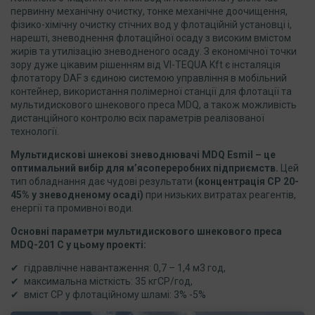
первинну механічну очистку, тонке механічне доочищення,
фізико-хімічну очистку стічних вод у флотаційній установці і,
нарешті, зневоднення флотаційної осаду з високим вмістом
жирів та утилізацію зневодненого осаду. З економічної точки
зору дуже цікавим рішенням від VI-TEQUA Kft є інсталяція
флотатору DAF з єдиною системою управління в мобільний
контейнер, використання полімерної станції для флотації та
мультидискового шнекового преса MDQ, а також можливість
дистанційного контролю всіх параметрів реалізованої
технології.
Мультидискові шнекові зневоднювачі MDQ Esmil – це
оптимальний вибір для м’ясопереробних підприємств.
Цей
тип обладнання дає чудові результати
(концентрація СР 20-
45% у зневодненому осаді)
при низьких витратах реагентів,
енергії та промивної води.
Основні параметри мультидискового шнекового преса
MDQ-201 C у цьому проекті:
гідравлічне навантаження: 0,7 – 1,4 м3 год,
максимальна місткість: 35 кгСР/год,
вміст СР у флотаційному шламі: 3% -5%