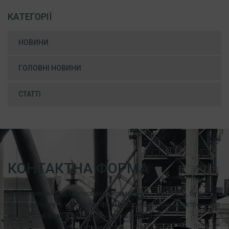
КАТЕГОРІЇ
НОВИНИ
ГОЛОВНІ НОВИНИ
СТАТТІ
КОНТАКТНА ФОРМА
Для отримання додаткової інформації або запитань, будь
ласка, заповніть контактну форму або надішліть електронного
листа Esmil безпосередньо на sales@esmil.eu