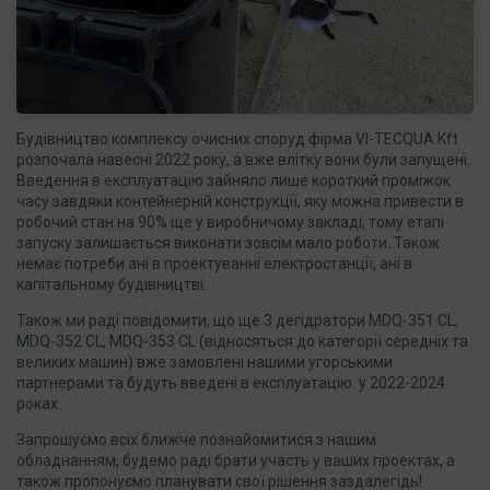
Будівництво комплексу очисних споруд фірма VI-TECQUA Kft
розпочала навесні 2022 року, а вже влітку вони були запущені.
Введення в експлуатацію зайняло лише короткий проміжок
часу завдяки контейнерній конструкції, яку можна привести в
робочий стан на 90% ще у виробничому закладі, тому етапі
запуску залишається виконати зовсім мало роботи. Також
немає потреби ані в проектуванні електростанції, ані в
капітальному будівництві.
Також ми раді повідомити, що ще 3 дегідратори MDQ-351 CL,
MDQ-352 CL, MDQ-353 CL (відносяться до категорії середніх та
великих машин) вже замовлені нашими угорськими
партнерами та будуть введені в експлуатацію. у 2022-2024
роках.
Запрошуємо всіх ближче познайомитися з нашим
обладнанням, будемо раді брати участь у ваших проектах, а
також пропонуємо планувати свої рішення заздалегідь!