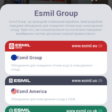
Esmil Group
Esmil Group - це провідний глобальний виробник, який розробляє
передове обладнання для очищення стічних вод і зневоднення
осаду. Крім того, ми спеціалізуємося на постачанні передових
мембранних систем для різних галузей промисловості.
www.esmil.eu
Одним з найпопулярніших рішень при виборі обладнання для
зневоднення побутових і промислових осадів є
мультидискові шнекові преси серії MDQ
, що випускаються
Esmil Group
Esmil Group (раніше – Ekoton Industrial Group) за ліцензією
TSURUMI Pump Corporation (Японія).
Серед переваг
Обладнання для очищення стічних вод та зневоднення
осаду.
зневоднювачів
, які підкорили користувачів в усьому світі –
стабільність та надійність, економічність і ощадність,
можливість інтеграції в існуючі системи управління, розширені
www.esmil.us
можливості управління комплексом допоміжного обладнання,
простота налаштування та обслуговування, довгострокова
Esmil America
робота без заміни основних робочих елементів, безшумність,
чистота робочого місця, ергономічність та перевірена часом
Обладнання для зневоднення осаду в США.
ефективність рішень, реалізованих в дегідраторах.
www.esmil.co.uk
Порівняно з іншим обладнанням для зневоднення,