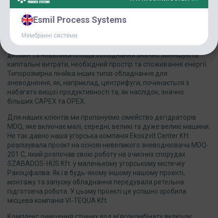
представленим на ринку, продуктова лінійка мультидискових
шнекових зневоднювачів MDQ складається з більш ніж 25
Esmil Process Systems
різних моделей з діапазоном продуктивності 3 – 3780 кгСР/
Мембранні системи.
год і 0,05 – 200 м3/год для міського мулу та 3 – 5040 кгСР/год і
0,05 – 100 м3/год для промислового осаду. Ергономічний
дизайн та невелика площа обладнання значно зменшують
капітальні витрати, необхідний простір та споживання енергії.
Типорозмірна лінійка інших типів обладнання для
зневоднення, як, наприклад, центрифуги, починається з
набагато вищої продуктивності та, як наслідок, значно
більших CAPEX та OPEX.
Для наших клієнтів ми пропонуємо сімейство дегідраторів
MDQ, яке включає малі, середні, великі та дуже великі машини.
Не так давно наша угорська компанія Ekoszvít Center Kft
реалізувала проєкт на основі невеликого зневоднювача MDQ-
201 C, який розпочав свою роботу на очисних спорудах
SZABADOS-HÚS Kft. у маленькому угорському містечку
Ракоціфалва. Як і в будь-якому іншому нашому проекті,
монтажу та запуску обладнання передувала ретельна
підготовча робота. У цьому проекті це успішно зробила
місцева компанія VI-TEQUA Kft.
Комплекс очищення стічних вод м’ясокомбінату включає