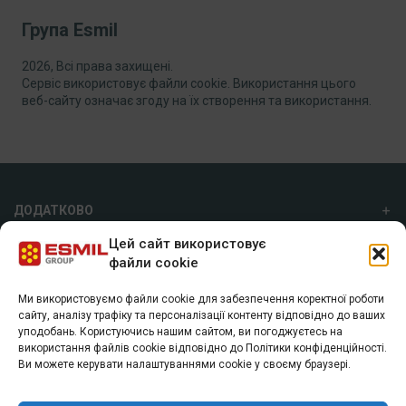
Група Esmil
2026, Всі права захищені.
Сервіс використовує файли cookie. Використання цього
веб-сайту означає згоду на їх створення та використання.
ДОДАТКОВО
Цей сайт використовує
ПРО НАС
файли cookie
Ми використовуємо файли cookie для забезпечення коректної роботи
ГРУПА ESMIL
сайту, аналізу трафіку та персоналізації контенту відповідно до ваших
уподобань. Користуючись нашим сайтом, ви погоджуєтесь на
а/с 7055, м. Харків, 61072
використання файлів cookie відповідно до Політики конфіденційності.
+38 (057) 74 40 800
Ви можете керувати налаштуваннями cookie у своєму браузері.
info@esmil.eu