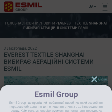
UA
ГОЛОВНА
/
НОВИНИ
/
НОВИНИ
/
EVEREST TEXTILE SHANGHAI
ВИБИРАЄ АЕРАЦІЙНІ СИСТЕМИ ESMIL
3 Листопада, 2022
EVEREST TEXTILE SHANGHAI
ВИБИРАЄ АЕРАЦІЙНІ СИСТЕМИ
ESMIL
Esmil Group
Esmil Group - це провідний глобальний виробник, який розробляє
передове обладнання для очищення стічних вод і зневоднення
осаду. Крім того, ми спеціалізуємося на постачанні передових