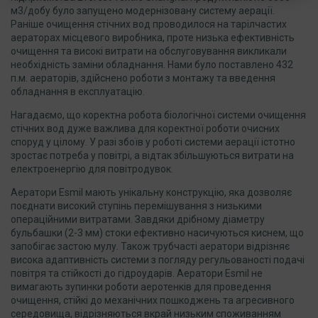
м3/добу було запущено модернізовану систему аерації.
Раніше очищення стічних вод проводилося на тарілчастих
аераторах місцевого виробника, проте низька ефективність
очищення та високі витрати на обслуговування викликали
необхідність заміни обладнання. Нами було поставлено 432
п.м. аераторів, здійснено роботи з монтажу та введення
обладнання в експлуатацію.
Нагадаємо, що коректна робота біологічної системи очищення
стічних вод дуже важлива для коректної роботи очисних
споруд у цілому. У разі збоїв у роботі системи аерації істотно
зростає потреба у повітрі, а відтак збільшуються витрати на
електроенергію для повітродувок.
Аератори Esmil мають унікальну конструкцію, яка дозволяє
поєднати високий ступінь перемішування з низькими
операційними витратами. Завдяки дрібному діаметру
бульбашки (2-3 мм) стоки ефективно насичуються киснем, що
запобігає застою мулу. Також трубчасті аератори відрізняє
висока адаптивність системи з погляду регульованості подачі
повітря та стійкості до гідроударів. Аератори Esmil не
вимагають зупинки роботи аеротенків для проведення
очищення, стійкі до механічних пошкоджень та агресивного
середовища, відрізняються вкрай низьким споживанням