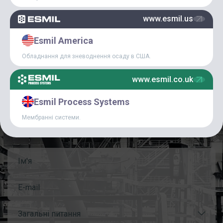
СТАТТІ
www.esmil.us
Esmil America
Обладнання для зневоднення осаду в США.
www.esmil.co.uk
КОНТАКТНА ФОРМА
Esmil Process Systems
Для отримання додаткової інформації або запитань, будь
Мембранні системи.
ласка, заповніть контактну форму або надішліть електронного
листа Esmil безпосередньо на sales@esmil.eu
Загальні питання