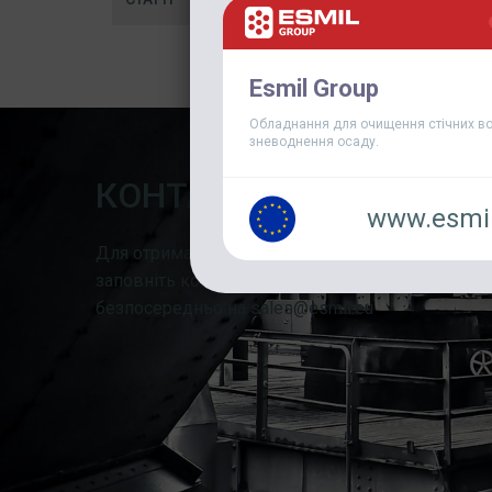
Esmil Group
Обладнання для очищення стічних во
зневоднення осаду.
КОНТАКТНА ФОРМА
www.esmil
Для отримання додаткової інформації або запит
заповніть контактну форму або надішліть елект
безпосередньо на sales@esmil.eu