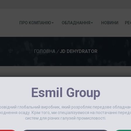
ПРО КОМПАНІЮ
ОБЛАДНАННЯ
НОВИНИ
РЕ
ГОЛОВНА
/
JD DEHYDRATOR
Наша команда вже отримала звіт про помилку та в
Esmil Group
Дякую заздалегідь!
 провідний глобальний виробник, який розробляє передове обладн
еводнення осаду. Крім того, ми спеціалізуємося на постачанні пер
систем для різних галузей промисловості.