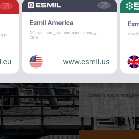
Esmil America
Esm
Обладнання для зневоднення осаду в
Мембр
д та
США.
.eu
www.esmil.us
ань, будь ласка,
Загальні питання
ронного листа Esmil