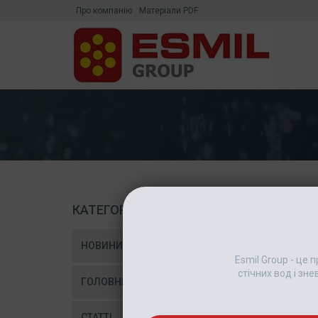
Про компанію
Матеріали PDF
КАТЕГОРІЇ
НОВИНИ
Esmil Group - це
стічних вод і зн
ГОЛОВНІ НОВИНИ
СТАТТІ