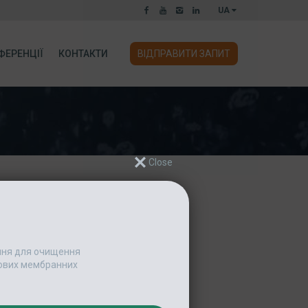
UA
ФЕРЕНЦІЇ
КОНТАКТИ
ВІДПРАВИТИ ЗАПИТ
иправить її якнайскоріше!
ання для очищення
едових мембранних