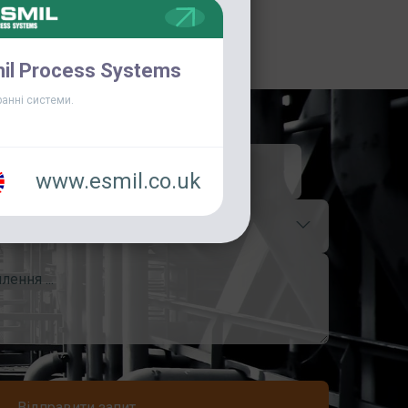
il Process Systems
анні системи.
www.esmil.co.uk
Відправити запит