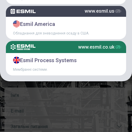
СТАТТІ
www.esmil.us
Esmil America
Обладнання для зневоднення осаду в США.
www.esmil.co.uk
КОНТАКТНА ФОРМА
Esmil Process Systems
Для отримання додаткової інформації або запитань, будь
Мембранні системи.
ласка, заповніть контактну форму або надішліть електронного
листа Esmil безпосередньо на sales@esmil.eu
Загальні питання