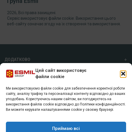
Група Esmil
2026, Всі права захищені.
Сервіс використовує файли cookie. Використання цього
веб-сайту означає згоду на їх створення та використання.
ДОДАТКОВО
Цей сайт використовує
ПРО НАС
файли cookie
Ми використовуємо файли cookie для забезпечення коректної роботи
ГРУПА ESMIL
сайту, аналізу трафіку та персоналізації контенту відповідно до ваших
уподобань. Користуючись нашим сайтом, ви погоджуєтесь на
а/с 7055, м. Харків, 61072
використання файлів cookie відповідно до Політики конфіденційності.
+38 (057) 74 40 800
Ви можете керувати налаштуваннями cookie у своєму браузері.
info@esmil.eu
Приймаю всі