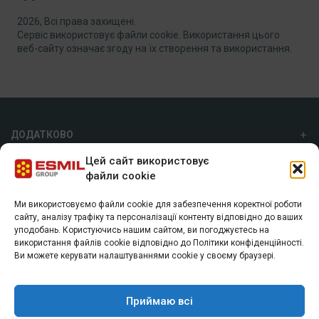
2026, Всі права захищені.
Сервіс використовує файли cookie. Використання цього
веб-сайту означає згоду на їх створення та використання.
ДОДАТКОВО
Цей сайт використовує
ПРО НАС
файли cookie
Ми використовуємо файли cookie для забезпечення коректної роботи
ГРУПА ESMIL
сайту, аналізу трафіку та персоналізації контенту відповідно до ваших
уподобань. Користуючись нашим сайтом, ви погоджуєтесь на
а/с 7055, м. Харків, 61072
використання файлів cookie відповідно до Політики конфіденційності.
+38 (057) 74 40 800
Ви можете керувати налаштуваннями cookie у своєму браузері.
info@esmil.eu
Приймаю всі