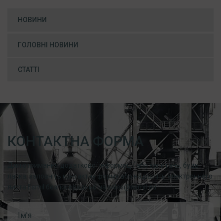
НОВИНИ
ГОЛОВНІ НОВИНИ
СТАТТІ
КОНТАКТНА ФОРМА
Для отримання додаткової інформації або запитань, будь
ласка, заповніть контактну форму або надішліть електронного
листа Esmil безпосередньо на sales@esmil.eu