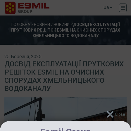
UA
ГОЛОВНА
/
НОВИНИ
/
НОВИНИ
/
ДОСВІД ЕКСПЛУАТАЦІЇ
ПРУТКОВИХ РЕШІТОК ESMIL НА ОЧИСНИХ СПОРУДАХ
ХМЕЛЬНИЦЬКОГО ВОДОКАНАЛУ
25 Березня, 2025
ДОСВІД ЕКСПЛУАТАЦІЇ ПРУТКОВИХ
РЕШІТОК ESMIL НА ОЧИСНИХ
СПОРУДАХ ХМЕЛЬНИЦЬКОГО
ВОДОКАНАЛУ