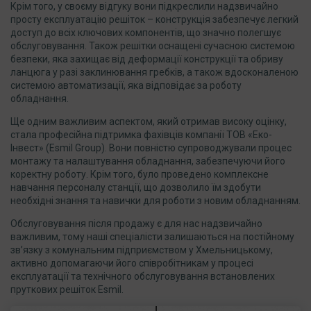
Крім того, у своєму відгуку вони підкреслили надзвичайно
просту експлуатацію решіток – конструкція забезпечує легкий
доступ до всіх ключових компонентів, що значно полегшує
обслуговування. Також решітки оснащені сучасною системою
безпеки, яка захищає від деформації конструкції та обриву
ланцюга у разі заклинювання гребків, а також вдосконаленою
системою автоматизації, яка відповідає за роботу
обладнання.
Ще одним важливим аспектом, який отримав високу оцінку,
стала професійна підтримка фахівців компанії ТОВ «Еко-
Інвест» (Esmil Group). Вони повністю супроводжували процес
монтажу та налаштування обладнання, забезпечуючи його
коректну роботу. Крім того, було проведено комплексне
навчання персоналу станції, що дозволило їм здобути
необхідні знання та навички для роботи з новим обладнанням.
Обслуговування після продажу є для нас надзвичайно
важливим, тому наші спеціалісти залишаються на постійному
зв’язку з комунальним підприємством у Хмельницькому,
активно допомагаючи його співробітникам у процесі
експлуатації та технічного обслуговування встановлених
пруткових решіток Esmil.