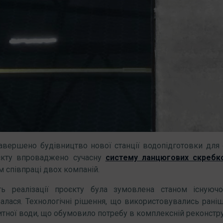
завершено будівництво нової станції водопідготовки для
єкту впроваджено сучасну
систему ланцюгових скребко
м співпраці двох компаній.
сть реалізації проєкту була зумовлена станом існуюч
алася. Технологічні рішення, що використовувались рані
итної води, що обумовило потребу в комплексній реконструк