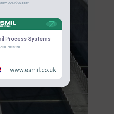
едових мембранних
il Process Systems
анні системи.
www.esmil.co.uk