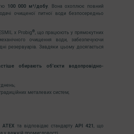
стю
100 000 м³/добу
. Вона охоплює повний
одачі очищеної питної води безпосередньо
®
ESMIL x Probig
, що працюють у прямокутних
еханічного очищення води, забезпечуючи
ні резервуарів. Завдяки цьому досягається
тіше обирають об’єкти водопровідно-
уднень;
традиційних металевих систем;
ю ATEX
та відповідає стандарту
API 421
, що
ма у важкій промисловості.