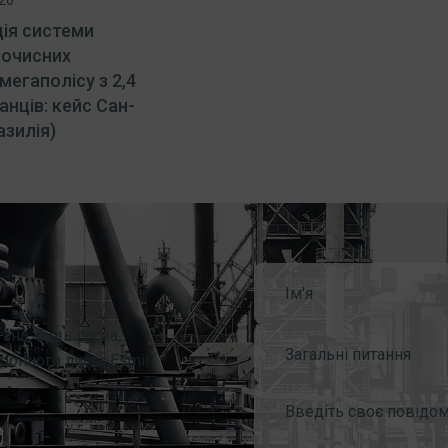
ія системи
а очисних
мегаполісу з 2,4
нців: кейс Сан-
азилія)
ань, будь ласка,
Загальні питання
ронного листа Esmil