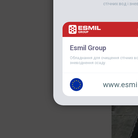
стічних вод і зн
Esmil Group
Обладнання для очищення стічних во
зневоднення осаду.
www.esmil