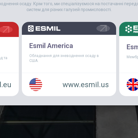
еводнення осаду. Крім того, ми спеціалізуємося на постачанні пер
систем для різних галузей промисловості.
Esmil America
Esm
Обладнання для зневоднення осаду в
Мембр
д та
США.
.eu
www.esmil.us