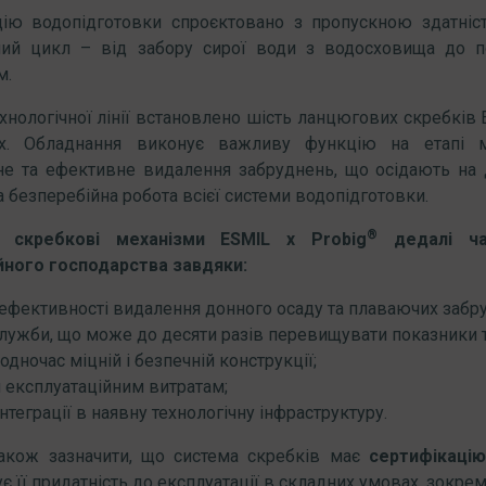
цію водопідготовки спроєктовано з пропускною здатні
чний цикл – від забору сирої води з водосховища до п
м.
хнологічної лінії встановлено шість ланцюгових скребків 
ах. Обладнання виконує важливу функцію на етапі м
е та ефективне видалення забруднень, що осідають на д
а безперебійна робота всієї системи водопідготовки.
®
і скребкові механізми ESMIL x Probig
дедалі час
йного господарства завдяки:
 ефективності видалення донного осаду та плаваючих забр
служби, що може до десяти разів перевищувати показники 
водночас міцній і безпечній конструкції;
 експлуатаційним витратам;
інтеграції в наявну технологічну інфраструктуру.
акож зазначити, що система скребків має
сертифікаці
є її придатність до експлуатації в складних умовах, зокре