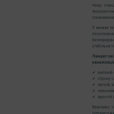
Нову стан
технологі
споживача
У межах те
пісколовк
безперервн
стабільна т
Ланцюгов
каналізаці
високій
строку 
легкій, 
низьким
простій 
Важливо т
підтверджу