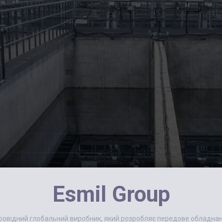
Esmil Group
 провідний глобальний виробник, який розробляє передове обладн