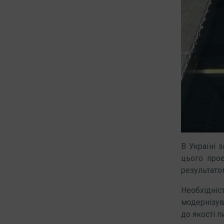
В Україні 
цього про
результато
Необхідні
модернізув
до якості п