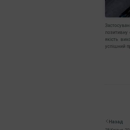
Застосува
позитивну 
якість вик
успішний п
Назад
28 Квітня, 2