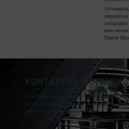
Оптимізац
аерації н
спорудах 
млн мешка
Паулу (Бр
КОНТАКТНА ФОРМА
Для отримання додаткової інформації або запит
заповніть контактну форму або надішліть елект
безпосередньо на sales@esmil.eu