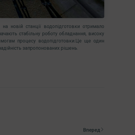
на новій станції водопідготовки отримало
значають стабільну роботу обладнання, високу
вимогам процесу водопідготовки.Це ще один
надійність запропонованих рішень.
Вперед