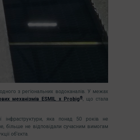
 одного з регіональних водоканалів. У межах
®
вих механізмів ESMIL x Probig
, що стала
ої інфраструктури, яка понад 50 років не
ше, більше не відповідали сучасним вимогам
ції об’єкта.