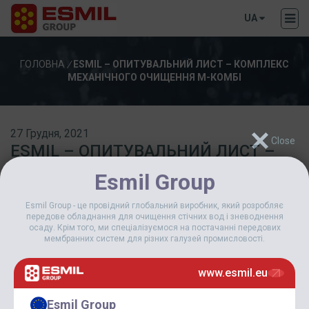
UA
ГОЛОВНА
/
ESMIL – ОПИТУВАЛЬНИЙ ЛИСТ – КОМПЛЕКС
МЕХАНІЧНОГО ОЧИЩЕННЯ М-КОМБІ
27 Грудня, 2021
ESMIL – ОПИТУВАЛЬНИЙ ЛИСТ –
КОМПЛЕКС МЕХАНІЧНОГО
Esmil Group
ОЧИЩЕННЯ М-КОМБІ
Esmil Group - це провідний глобальний виробник, який розробляє
передове обладнання для очищення стічних вод і зневоднення
Завантажити
осаду. Крім того, ми спеціалізуємося на постачанні передових
мембранних систем для різних галузей промисловості.
Завантажити
30
www.esmil.eu
Розмір файлу
597 КБ
Esmil Group