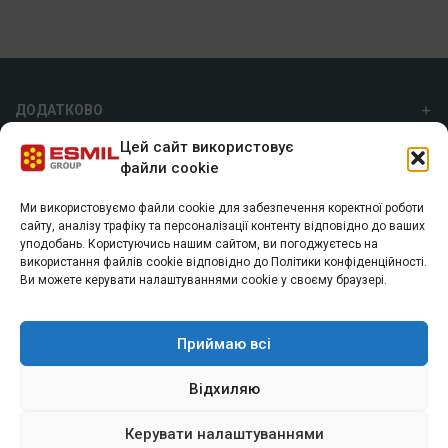
ДОДАТКОВО
Цей сайт використовує
ПРО НАС
файли cookie
Ми використовуємо файли cookie для забезпечення коректної роботи
ГРУПА ESMIL
сайту, аналізу трафіку та персоналізації контенту відповідно до ваших
уподобань. Користуючись нашим сайтом, ви погоджуєтесь на
а/с 7055, м. Харків, 61072
використання файлів cookie відповідно до Політики конфіденційності.
+38 (057) 74 40 800
Ви можете керувати налаштуваннями cookie у своєму браузері.
info@esmil.eu
Приймаю всі
Відхиляю
Керувати налаштуваннями