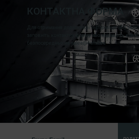
КОНТАКТНА ФОРМА
Для отримання додаткової інформації або запит
заповніть контактну форму або надішліть елект
безпосередньо на sales@esmil.eu
ДОДАТ