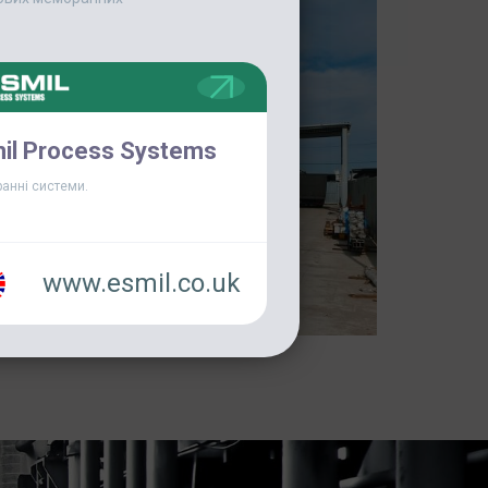
il Process Systems
анні системи.
www.esmil.co.uk