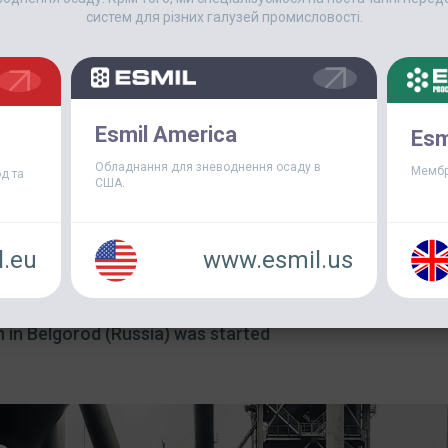
систем для різних галузей промисловості.
Esmil America
Esm
Обладнання для зневоднення осаду в
Мембр
д та
США.
.eu
www.esmil.us
 in Belgorod (Russia) was started