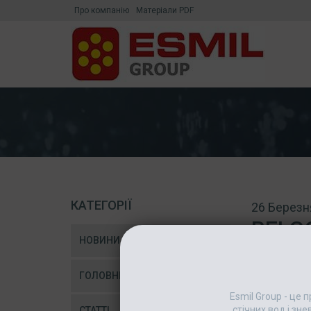
Про компанію
Матеріали PDF
КАТЕГОРІЇ
26 Березн
BELG
НОВИНИ
ГОЛОВНІ НОВИНИ
Esmil Group - це
стічних вод і зн
СТАТТІ