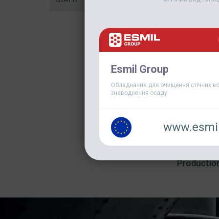
Esmil Group
Обладнання для очищення стічних во
зневоднення осаду.
www.esmil
Production