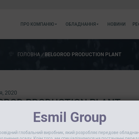
ПРО КОМПАНІЮ
ОБЛАДНАННЯ
НОВИНИ
РЕ
ГОЛОВНА
/
BELGOROD PRODUCTION PLANT
я, 2020
OROD PRODUCTION PLANT
Esmil Group
 провідний глобальний виробник, який розробляє передове обладн
еводнення осаду. Крім того, ми спеціалізуємося на постачанні пер