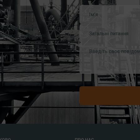
ань, будь ласка,
Загальні питання
ронного листа Esmil
КОВО
ПРО НАС